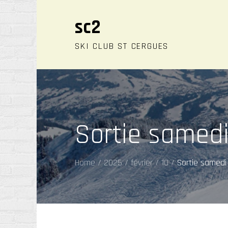
Skip
to
sc2
content
SKI CLUB ST CERGUES
Sortie samedi
Home
2025
février
10
Sortie samedi 