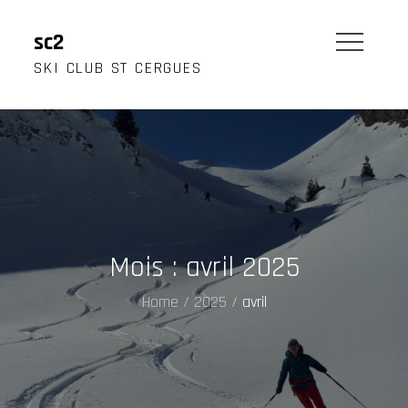
Skip
to
sc2
content
SKI CLUB ST CERGUES
Mois :
avril 2025
Home
2025
avril