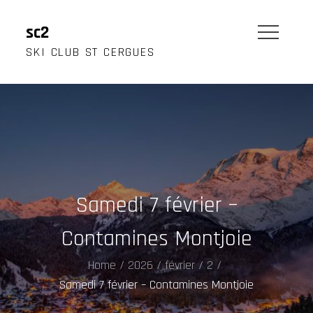
Skip
to
sc2
content
SKI CLUB ST CERGUES
Samedi 7 février –
Contamines Montjoie
Home
2026
février
2
Samedi 7 février – Contamines Montjoie