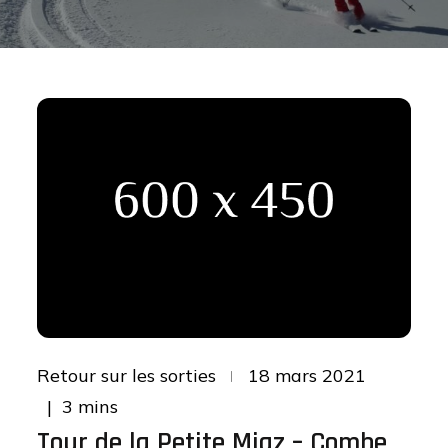
Posted
Retour sur les sorties
18 mars 2021
on
3 mins
Tour de la Petite Miaz – Combe