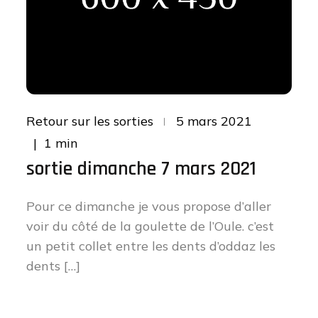
Posted
Retour sur les sorties
5 mars 2021
on
1 min
sortie dimanche 7 mars 2021
Pour ce dimanche je vous propose d’aller
voir du côté de la goulette de l’Oule. c’est
un petit collet entre les dents d’oddaz les
dents […]