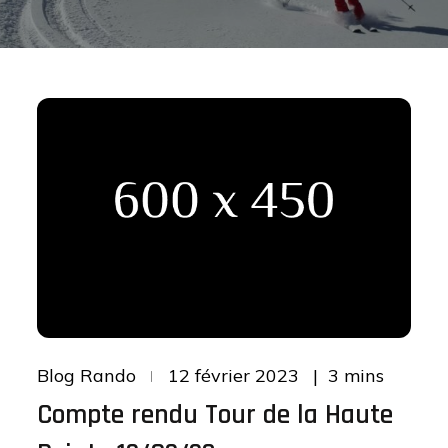
Posted
3 mins
Blog Rando
12 février 2023
on
Compte rendu Tour de la Haute