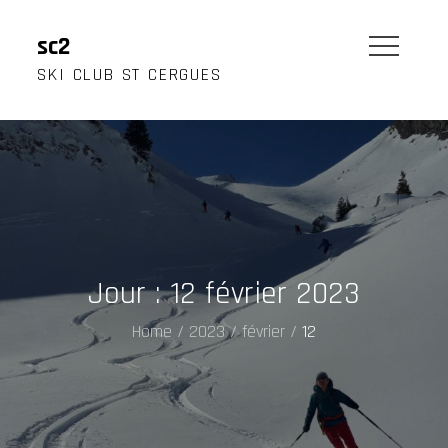
Skip
to
sc2
content
SKI CLUB ST CERGUES
Jour :
12 février 2023
Home
2023
février
12