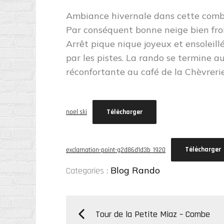
Ambiance hivernale dans cette combe q
Par conséquent bonne neige bien froid
Arrêt pique nique joyeux et ensoleill
par les pistes. La rando se termine a
réconfortante au café de la Chèvreri
Télécharger
noel ski
Télécharger
exclamation-point-g2d86d1d3b_1920
Categories
Blog Rando
Categories :
:
Navigation
Tour de la Petite Miaz – Combe