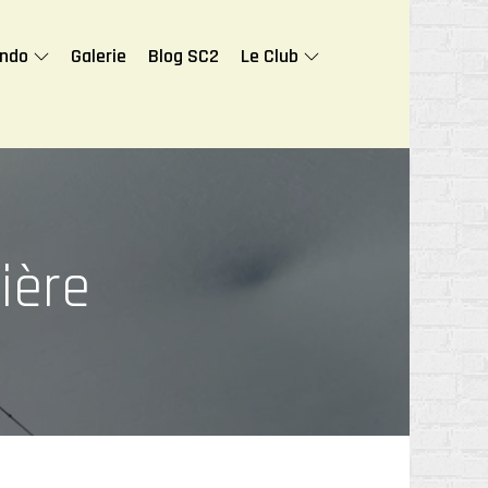
ando
Galerie
Blog SC2
Le Club
ière