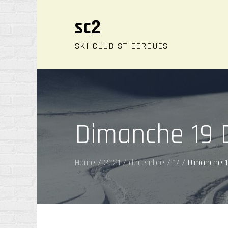
Skip
to
sc2
content
SKI CLUB ST CERGUES
Dimanche 19 D
Home
2021
décembre
17
Dimanche 1