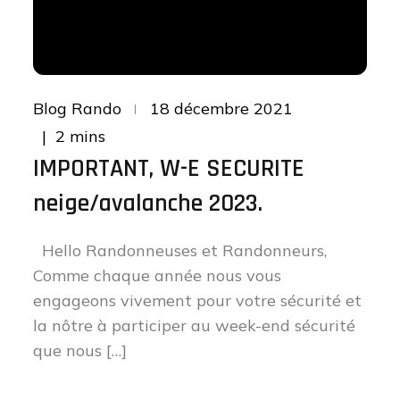
Posted
Blog Rando
18 décembre 2021
on
2 mins
IMPORTANT, W-E SECURITE
neige/avalanche 2023.
Hello Randonneuses et Randonneurs,
Comme chaque année nous vous
engageons vivement pour votre sécurité et
la nôtre à participer au week-end sécurité
que nous […]