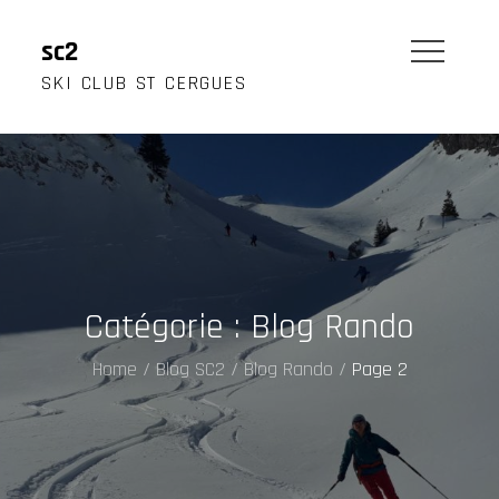
Skip
to
sc2
content
SKI CLUB ST CERGUES
Catégorie :
Blog Rando
Home
Blog SC2
Blog Rando
Page 2